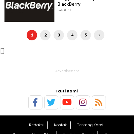
BlackBerry
GADGET
1
2
3
4
5
»

Ikuti Kami
Redaksi
Kontak
Tentang Kami