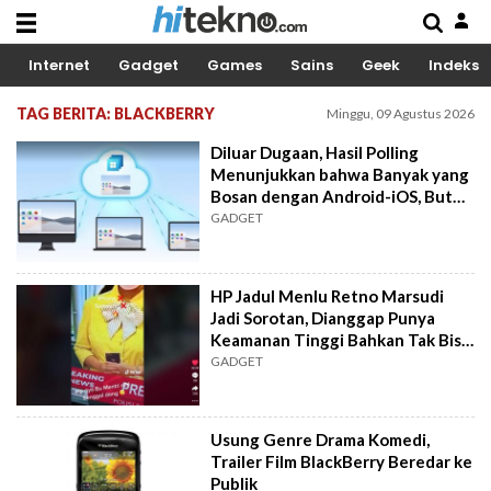
Internet
Gadget
Games
Sains
Geek
Indeks
TAG BERITA: BLACKBERRY
Minggu, 09 Agustus 2026
Diluar Dugaan, Hasil Polling
Menunjukkan bahwa Banyak yang
Bosan dengan Android-iOS, Butuh
OS Ketiga?
GADGET
HP Jadul Menlu Retno Marsudi
Jadi Sorotan, Dianggap Punya
Keamanan Tinggi Bahkan Tak Bisa
Disadap
GADGET
Usung Genre Drama Komedi,
Trailer Film BlackBerry Beredar ke
Publik