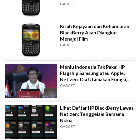
GADGET
Kisah Kejayaan dan Kehancuran
BlackBerry Akan Diangkat
Menajdi Film
GADGET
Menlu Indonesia Tak Pakai HP
Flagship Samsung atau Apple,
Netizen: Dia Utamakan Fungsi,
Bukan Gengsi
GADGET
Lihat Daftar HP BlackBerry Lawas,
Netizen: Tenggelam Bersama
Nokia
GADGET