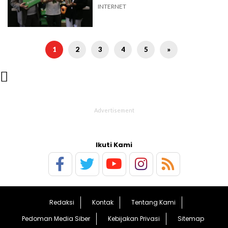
INTERNET
1
2
3
4
5
»

Ikuti Kami
Redaksi
Kontak
Tentang Kami
Pedoman Media Siber
Kebijakan Privasi
Sitemap