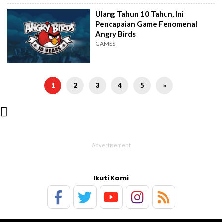
Ulang Tahun 10 Tahun, Ini
Pencapaian Game Fenomenal
Angry Birds
GAMES
1
2
3
4
5
»

Ikuti Kami