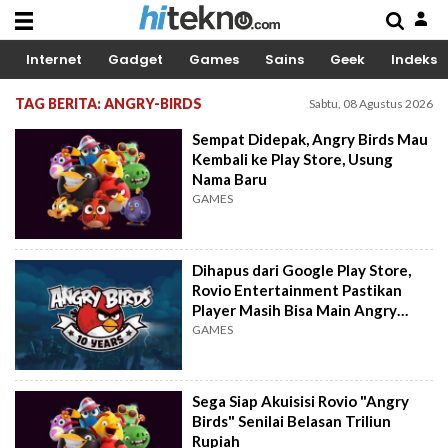
Internet
Gadget
Games
Sains
Geek
Indeks
TAG BERITA: ANGRY-BIRDS
Sabtu, 08 Agustus 2026
Sempat Didepak, Angry Birds Mau
Kembali ke Play Store, Usung
Nama Baru
GAMES
Dihapus dari Google Play Store,
Rovio Entertainment Pastikan
Player Masih Bisa Main Angry
Birds Original
GAMES
Sega Siap Akuisisi Rovio "Angry
Birds" Senilai Belasan Triliun
Rupiah