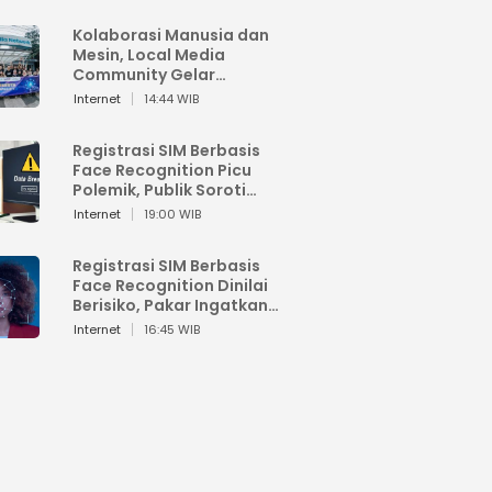
Kolaborasi Manusia dan
Mesin, Local Media
Community Gelar
Workshop Google AI
Internet
14:44 WIB
Registrasi SIM Berbasis
Face Recognition Picu
Polemik, Publik Soroti
Risiko Kebocoran Data
Internet
19:00 WIB
Pribadi
Registrasi SIM Berbasis
Face Recognition Dinilai
Berisiko, Pakar Ingatkan
Ancaman Privasi dan
Internet
16:45 WIB
Penyalahgunaan Data