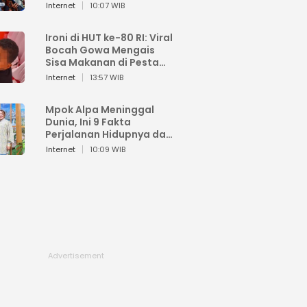
Sahroni: Enggak Senang
Internet
10:07 WIB
Lihat Orang Senang
Ironi di HUT ke-80 RI: Viral
Bocah Gowa Mengais
Sisa Makanan di Pesta
Kemerdekaan
Internet
13:57 WIB
Mpok Alpa Meninggal
Dunia, Ini 9 Fakta
Perjalanan Hidupnya dari
Viral hingga Puncak
Internet
10:09 WIB
Karier