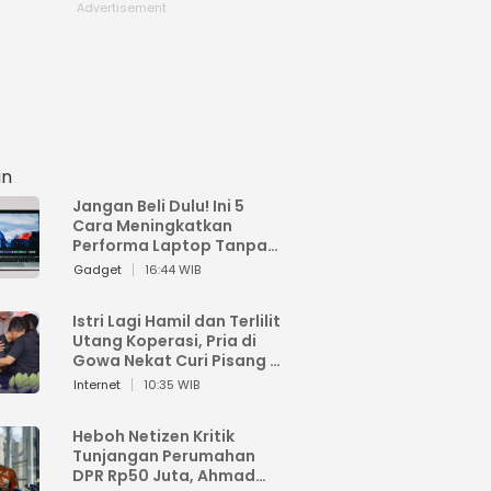
an
Jangan Beli Dulu! Ini 5
Cara Meningkatkan
Performa Laptop Tanpa
Harus Beli Baru
Gadget
16:44 WIB
Istri Lagi Hamil dan Terlilit
Utang Koperasi, Pria di
Gowa Nekat Curi Pisang 4
Tandan Milik Tetangga,
Internet
10:35 WIB
Begini Nasibnya
Heboh Netizen Kritik
Tunjangan Perumahan
DPR Rp50 Juta, Ahmad