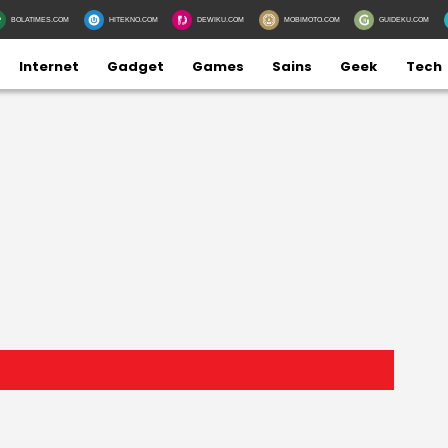
BOLATIMES.COM
HITEKNO.COM
DEWIKU.COM
MOBIMOTO.COM
GUIDEKU.COM
Internet
Gadget
Games
Sains
Geek
Tech