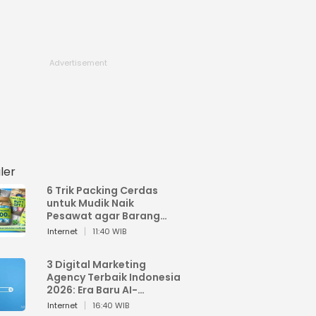
ler
6 Trik Packing Cerdas
untuk Mudik Naik
Pesawat agar Barang
Tidak Over Bagasi
Internet
11:40 WIB
3 Digital Marketing
Agency Terbaik Indonesia
2026: Era Baru AI-
Powered Marketing
Internet
16:40 WIB