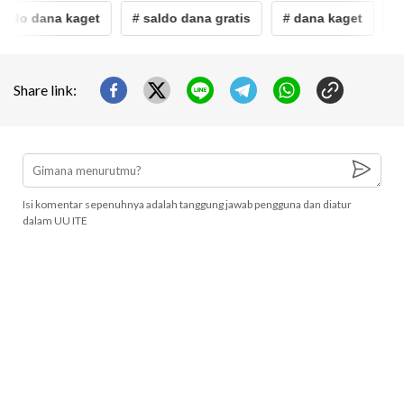
ldo dana kaget
# saldo dana gratis
# dana kaget
# l
Share link:
Isi komentar sepenuhnya adalah tanggung jawab pengguna dan diatur
dalam UU ITE