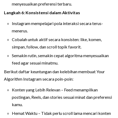
menyesuaikan preferensi terbaru.
Langkah 6: Konsistensi dalam Aktivitas
Instagram mempelajari pola interaksi secara terus-
menerus.
Cobalah untuk aktif secara konsisten: like, komen,
simpan, follow, dan scroll topik favorit.
Semakin rutin, semakin cepat algoritma menyesuaikan
feed agar sesuai minatmu.
Berikut daftar keuntungan dan kelebihan membuat Your
Algorithm Instagram secara poin-poin:
Konten yang Lebih Relevan – Feed menampilkan
postingan, Reels, dan stories sesuai minat dan preferensi
kamu.
Hemat Waktu – Tidak perlu scroll lama mencari konten