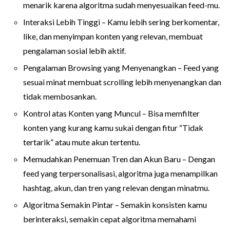
menarik karena algoritma sudah menyesuaikan feed-mu.
Interaksi Lebih Tinggi – Kamu lebih sering berkomentar,
like, dan menyimpan konten yang relevan, membuat
pengalaman sosial lebih aktif.
Pengalaman Browsing yang Menyenangkan – Feed yang
sesuai minat membuat scrolling lebih menyenangkan dan
tidak membosankan.
Kontrol atas Konten yang Muncul – Bisa memfilter
konten yang kurang kamu sukai dengan fitur “Tidak
tertarik” atau mute akun tertentu.
Memudahkan Penemuan Tren dan Akun Baru – Dengan
feed yang terpersonalisasi, algoritma juga menampilkan
hashtag, akun, dan tren yang relevan dengan minatmu.
Algoritma Semakin Pintar – Semakin konsisten kamu
berinteraksi, semakin cepat algoritma memahami