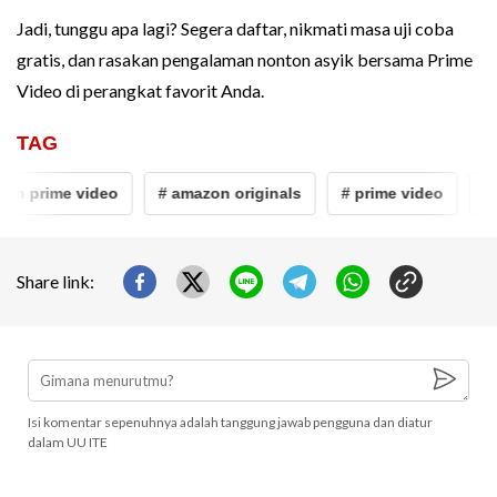
Jadi, tunggu apa lagi? Segera daftar, nikmati masa uji coba
gratis, dan rasakan pengalaman nonton asyik bersama Prime
Video di perangkat favorit Anda.
TAG
an prime video
# amazon originals
# prime video
# 
Share link:
Isi komentar sepenuhnya adalah tanggung jawab pengguna dan diatur
dalam UU ITE