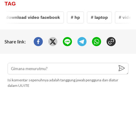
TAG
a download video facebook
# hp
# laptop
# video
Share link:
Isi komentar sepenuhnya adalah tanggung jawab pengguna dan diatur
dalam UU ITE