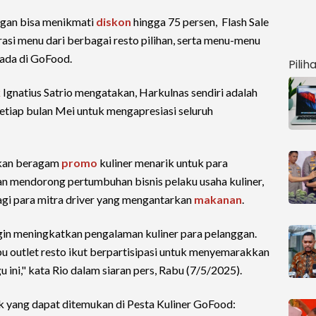
nggan bisa menikmati
diskon
hingga 75 persen, Flash Sale
rasi menu dari berbagai resto pilihan, serta menu-menu
 ada di GoFood.
Pilih
k
Ignatius Satrio mengatakan, Harkulnas sendiri adalah
tiap bulan Mei untuk mengapresiasi seluruh
akan beragam
promo
kuliner menarik untuk para
dan mendorong pertumbuhan bisnis pelaku usaha kuliner,
gi para mitra driver yang mengantarkan
makanan
.
gin meningkatkan pengalaman kuliner para pelanggan.
ibu outlet resto ikut berpartisipasi untuk menyemarakkan
ini," kata Rio dalam siaran pers, Rabu (7/5/2025).
k yang dapat ditemukan di Pesta Kuliner GoFood: