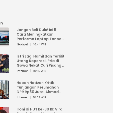
an
Jangan Beli Dulu! Ini 5
Cara Meningkatkan
Performa Laptop Tanpa
Harus Beli Baru
Gadget
16:44 WIB
Istri Lagi Hamil dan Terlilit
Utang Koperasi, Pria di
Gowa Nekat Curi Pisang 4
Tandan Milik Tetangga,
Internet
10:35 WIB
Begini Nasibnya
Heboh Netizen Kritik
Tunjangan Perumahan
DPR Rp50 Juta, Ahmad
Sahroni: Enggak Senang
Internet
10:07 WIB
Lihat Orang Senang
Ironi di HUT ke-80 RI: Viral