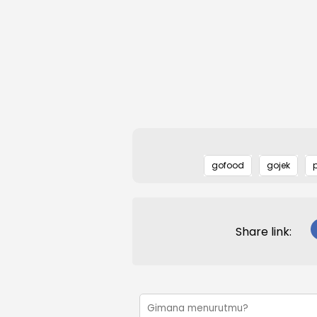
gofood
gojek
Share link: