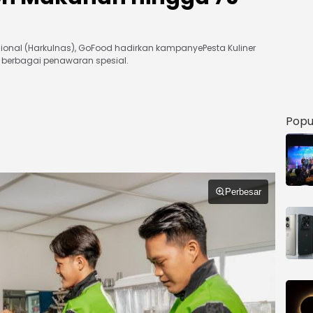
ional (Harkulnas), GoFood hadirkan kampanyePesta Kuliner
berbagai penawaran spesial.
Popu
Perbesar