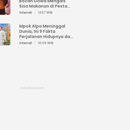
Bocah Gowa Mengais
Sisa Makanan di Pesta
Kemerdekaan
Internet
13:57 WIB
Mpok Alpa Meninggal
Dunia, Ini 9 Fakta
Perjalanan Hidupnya dari
Viral hingga Puncak
Internet
10:09 WIB
Karier