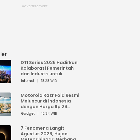
ler
DTI Series 2026 Hadirkan
Kolaborasi Pemerintah
dan Industri untuk
Percepatan
Internet
18:28 WIB
Transformasi Digital
Indonesia
Motorola Razr Fold Resmi
Meluncur di Indonesia
dengan Harga Rp 26
Jutaan
Gadget
12:34 WIB
7 Fenomena Langit
Agustus 2026, Hujan
Meteor hingga Gerhana