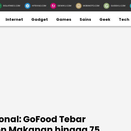
BOLATIMES.COM
HITEKNO.COM
DEWIKU.COM
MOBIMOTO.COM
GUIDEKU.COM
Internet
Gadget
Games
Sains
Geek
Tech
ional: GoFood Tebar
on Makanan hingga 75