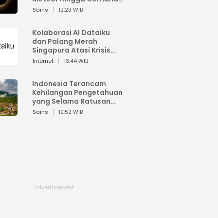
Matahari
Sains
12:23 WIB
Kolaborasi AI Dataiku
dan Palang Merah
Singapura Atasi Krisis
Bencana
Internet
13:44 WIB
Indonesia Terancam
Kehilangan Pengetahuan
yang Selama Ratusan
Tahun Menjaga Alam
Sains
12:52 WIB