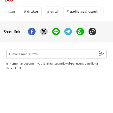
 selatan
# drakor
# viral
# gadis asal garut
# ko
Share link:
Isi komentar sepenuhnya adalah tanggung jawab pengguna dan diatur
dalam UU ITE