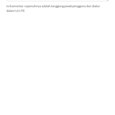
Isi komentar sepenuhnya adalah tanggung jawab pengguna dan diatur
dalam UU ITE