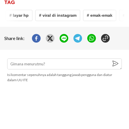
TAG
# layar hp
# viral di instagram
# emak-emak
# f
Share link:
Isi komentar sepenuhnya adalah tanggung jawab pengguna dan diatur
dalam UU ITE