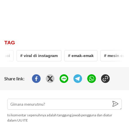
TAG
cuci
# viral di instagram
# emak-emak
# mesin cuci
Share link:
Isi komentar sepenuhnya adalah tanggung jawab pengguna dan diatur
dalam UU ITE