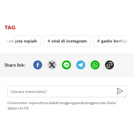
TAG
lasan juta rupiah
# viral di instagram
# gadis berhijab
Share link:
Isi komentar sepenuhnya adalah tanggung jawab pengguna dan diatur
dalam UU ITE