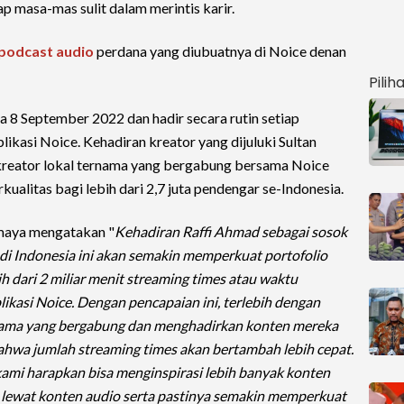
masa-mas sulit dalam merintis karir.
podcast audio
perdana yang diubuatnya di Noice denan
Pilih
a 8 September 2022 dan hadir secara rutin setiap
likasi Noice. Kehadiran kreator yang dijuluki Sultan
kreator lokal ternama yang bergabung bersama Noice
alitas bagi lebih dari 2,7 juta pendengar se-Indonesia.
maya mengatakan "
Kehadiran Raffi Ahmad sebagai sosok
1 di Indonesia ini akan semakin memperkuat portofolio
h dari 2 miliar menit streaming times atau waktu
kasi Noice. Dengan pencapaian ini, terlebih dengan
rnama yang bergabung dan menghadirkan konten mereka
 bahwa jumlah streaming times akan bertambah lebih cepat.
kami harapkan bisa menginspirasi lebih banyak konten
a lewat konten audio serta pastinya semakin memperkuat