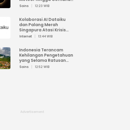
Matahari
Sains
12:23 WIB
Kolaborasi AI Dataiku
dan Palang Merah
Singapura Atasi Krisis
Bencana
Internet
13:44 WIB
Indonesia Terancam
Kehilangan Pengetahuan
yang Selama Ratusan
Tahun Menjaga Alam
Sains
12:52 WIB