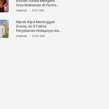
Bocah Gowa Mengais
Sisa Makanan di Pesta
Kemerdekaan
Internet
13:57 WIB
Mpok Alpa Meninggal
Dunia, Ini 9 Fakta
Perjalanan Hidupnya dari
Viral hingga Puncak
Internet
10:09 WIB
Karier