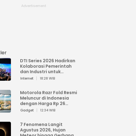
ler
DTI Series 2026 Hadirkan
Kolaborasi Pemerintah
dan Industri untuk
Percepatan
Internet
18:28 WIB
Transformasi Digital
Indonesia
Motorola Razr Fold Resmi
Meluncur di Indonesia
dengan Harga Rp 26
Jutaan
Gadget
12:34 WIB
7 Fenomena Langit
Agustus 2026, Hujan
Meteor hingga Gerhana