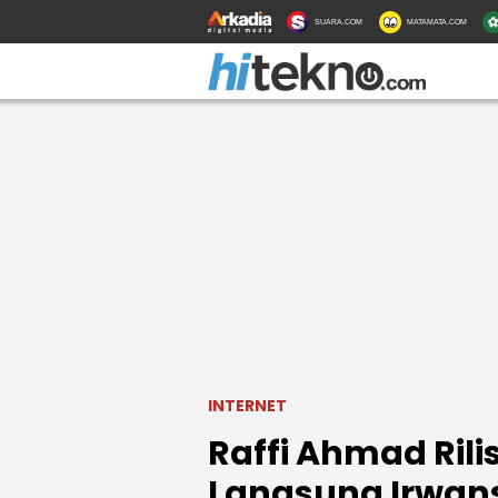
SUARA.COM
MATAMATA.COM
INTERNET
Raffi Ahmad Ril
Langsung Irwan