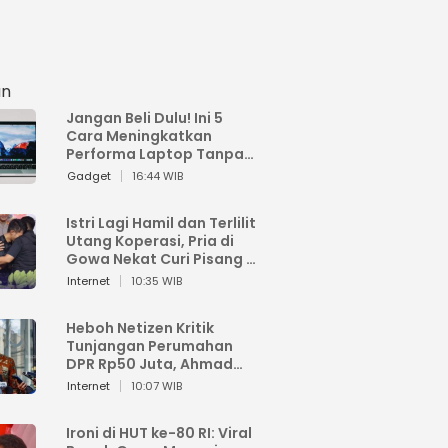
an
Jangan Beli Dulu! Ini 5
Cara Meningkatkan
Performa Laptop Tanpa
Harus Beli Baru
Gadget
16:44 WIB
Istri Lagi Hamil dan Terlilit
Utang Koperasi, Pria di
Gowa Nekat Curi Pisang 4
Tandan Milik Tetangga,
Internet
10:35 WIB
Begini Nasibnya
Heboh Netizen Kritik
Tunjangan Perumahan
DPR Rp50 Juta, Ahmad
Sahroni: Enggak Senang
Internet
10:07 WIB
Lihat Orang Senang
Ironi di HUT ke-80 RI: Viral