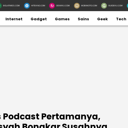
BOLATIMES.COM
HITEKNO.COM
DEWIKU.COM
MOBIMOTO.COM
GUIDEKU.COM
Internet
Gadget
Games
Sains
Geek
Tech
is Podcast Pertamanya,
syah Bongkar Susahnya