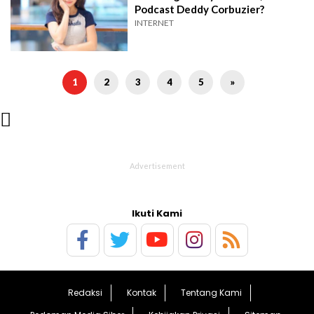
Podcast Deddy Corbuzier?
INTERNET
1
2
3
4
5
»

Ikuti Kami
Redaksi
Kontak
Tentang Kami