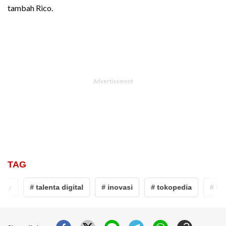
tambah Rico.
TAG
my
# talenta digital
# inovasi
# tokopedia
# tok