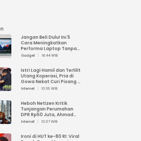
an
Jangan Beli Dulu! Ini 5
Cara Meningkatkan
Performa Laptop Tanpa
Harus Beli Baru
Gadget
16:44 WIB
Istri Lagi Hamil dan Terlilit
Utang Koperasi, Pria di
Gowa Nekat Curi Pisang 4
Tandan Milik Tetangga,
Internet
10:35 WIB
Begini Nasibnya
Heboh Netizen Kritik
Tunjangan Perumahan
DPR Rp50 Juta, Ahmad
Sahroni: Enggak Senang
Internet
10:07 WIB
Lihat Orang Senang
Ironi di HUT ke-80 RI: Viral