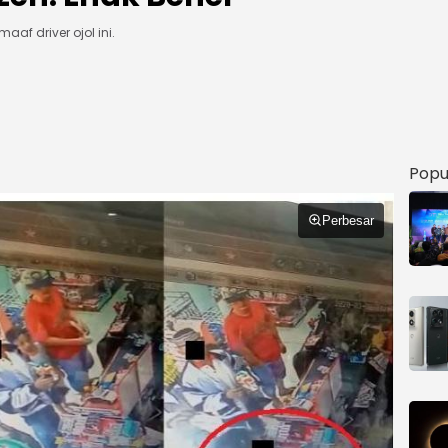
af driver ojol ini.
Popu
Perbesar