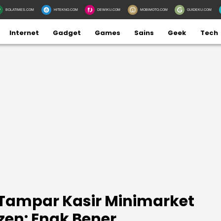
BOLATIMES.COM
HITEKNO.COM
DEWIKU.COM
MOBIMOTO.COM
GUIDEKU.COM
Internet
Gadget
Games
Sains
Geek
Tech
g Tampar Kasir Minimarket
zen: Enak Bener