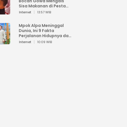
Bocah Gowa Mengais
Sisa Makanan di Pesta
Kemerdekaan
Internet
13:57 WIB
Mpok Alpa Meninggal
Dunia, Ini 9 Fakta
Perjalanan Hidupnya dari
Viral hingga Puncak
Internet
10:09 WIB
Karier