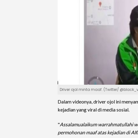
Driver ojol minta maaf. (Twitter/ @black_v
Dalam videonya, driver ojol ini meny
kejadian yang viral di media sosial.
"
Assalamualaikum warrahmatullahi wab
permohonan maaf atas kejadian di Alf