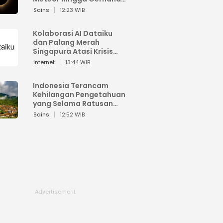
Matahari
Sains
12:23 WIB
Kolaborasi AI Dataiku
dan Palang Merah
Singapura Atasi Krisis
Bencana
Internet
13:44 WIB
Indonesia Terancam
Kehilangan Pengetahuan
yang Selama Ratusan
Tahun Menjaga Alam
Sains
12:52 WIB