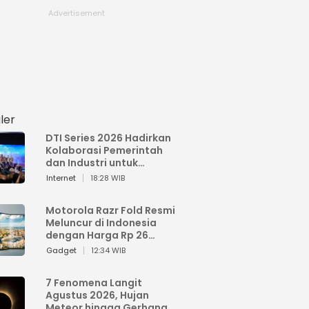
ler
DTI Series 2026 Hadirkan
Kolaborasi Pemerintah
dan Industri untuk
Percepatan
Internet
18:28 WIB
Transformasi Digital
Indonesia
Motorola Razr Fold Resmi
Meluncur di Indonesia
dengan Harga Rp 26
Jutaan
Gadget
12:34 WIB
7 Fenomena Langit
Agustus 2026, Hujan
Meteor hingga Gerhana