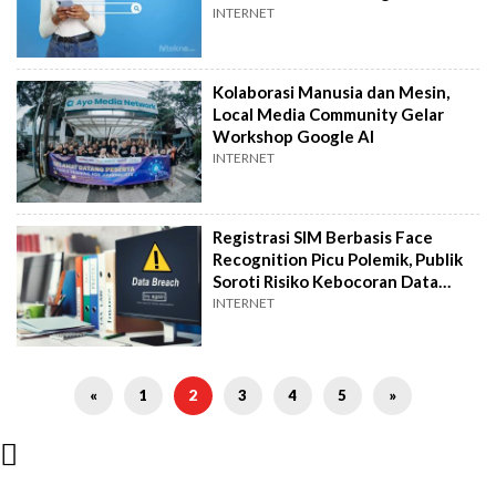
INTERNET
Kolaborasi Manusia dan Mesin,
Local Media Community Gelar
Workshop Google AI
INTERNET
Registrasi SIM Berbasis Face
Recognition Picu Polemik, Publik
Soroti Risiko Kebocoran Data
Pribadi
INTERNET
«
1
2
3
4
5
»
