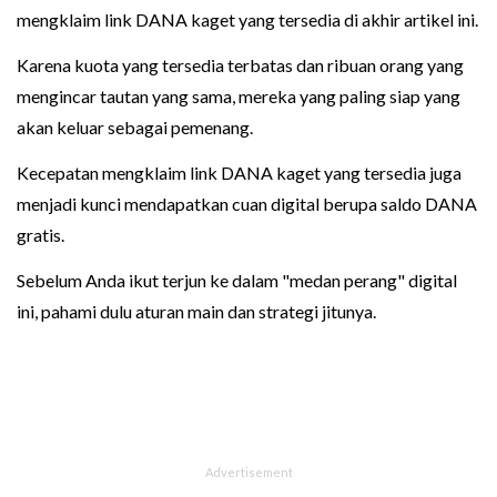
mengklaim link DANA kaget yang tersedia di akhir artikel ini.
Karena kuota yang tersedia terbatas dan ribuan orang yang
mengincar tautan yang sama, mereka yang paling siap yang
akan keluar sebagai pemenang.
Kecepatan mengklaim link DANA kaget yang tersedia juga
menjadi kunci mendapatkan cuan digital berupa saldo DANA
gratis.
Sebelum Anda ikut terjun ke dalam "medan perang" digital
ini, pahami dulu aturan main dan strategi jitunya.