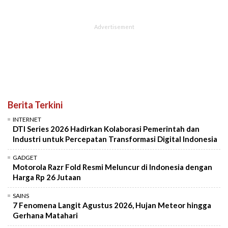
Berita Terkini
INTERNET
DTI Series 2026 Hadirkan Kolaborasi Pemerintah dan
Industri untuk Percepatan Transformasi Digital Indonesia
GADGET
Motorola Razr Fold Resmi Meluncur di Indonesia dengan
Harga Rp 26 Jutaan
SAINS
7 Fenomena Langit Agustus 2026, Hujan Meteor hingga
Gerhana Matahari