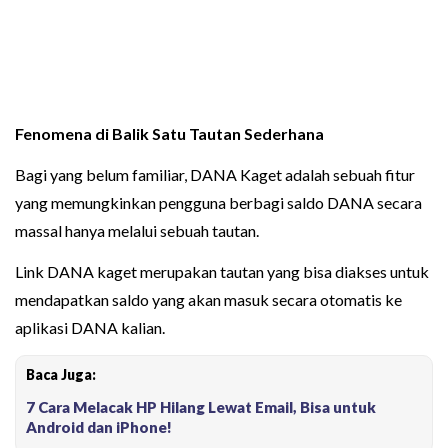
Fenomena di Balik Satu Tautan Sederhana
Bagi yang belum familiar, DANA Kaget adalah sebuah fitur
yang memungkinkan pengguna berbagi saldo DANA secara
massal hanya melalui sebuah tautan.
Link DANA kaget merupakan tautan yang bisa diakses untuk
mendapatkan saldo yang akan masuk secara otomatis ke
aplikasi DANA kalian.
Baca Juga:
7 Cara Melacak HP Hilang Lewat Email, Bisa untuk
Android dan iPhone!