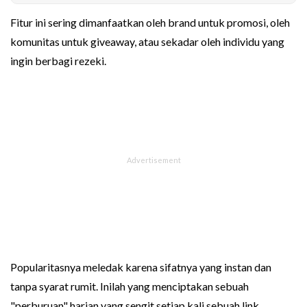
Fitur ini sering dimanfaatkan oleh brand untuk promosi, oleh
komunitas untuk giveaway, atau sekadar oleh individu yang
ingin berbagi rezeki.
Popularitasnya meledak karena sifatnya yang instan dan
tanpa syarat rumit. Inilah yang menciptakan sebuah
"perburuan" harian yang sengit setiap kali sebuah link