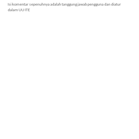
Isi komentar sepenuhnya adalah tanggung jawab pengguna dan diatur
dalam UU ITE