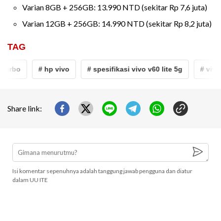
Varian 8GB + 256GB: 13.990 NTD (sekitar Rp 7,6 juta)
Varian 12GB + 256GB: 14.990 NTD (sekitar Rp 8,2 juta)
TAG
turbo
# hp vivo
# spesifikasi vivo v60 lite 5g
# vivo v
Share link:
Isi komentar sepenuhnya adalah tanggung jawab pengguna dan diatur
dalam UU ITE