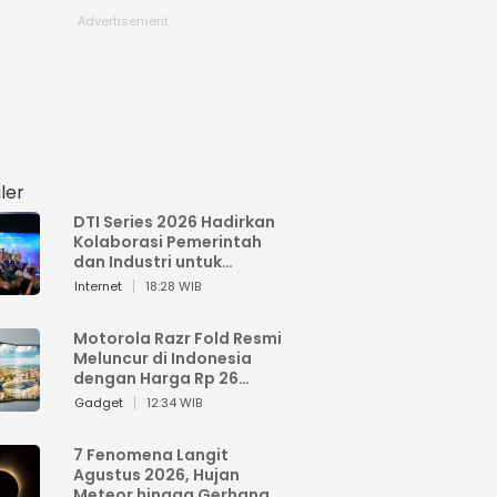
ler
DTI Series 2026 Hadirkan
Kolaborasi Pemerintah
dan Industri untuk
Percepatan
Internet
18:28 WIB
Transformasi Digital
Indonesia
Motorola Razr Fold Resmi
Meluncur di Indonesia
dengan Harga Rp 26
Jutaan
Gadget
12:34 WIB
7 Fenomena Langit
Agustus 2026, Hujan
Meteor hingga Gerhana