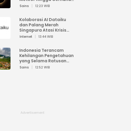
Matahari
Sains
12:23 WIB
Kolaborasi AI Dataiku
dan Palang Merah
Singapura Atasi Krisis
Bencana
Internet
13:44 WIB
Indonesia Terancam
Kehilangan Pengetahuan
yang Selama Ratusan
Tahun Menjaga Alam
Sains
12:52 WIB