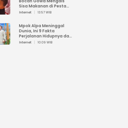
Bocah Gowa Mengais
Sisa Makanan di Pesta
Kemerdekaan
Internet
13:57 WIB
Mpok Alpa Meninggal
Dunia, Ini 9 Fakta
Perjalanan Hidupnya dari
Viral hingga Puncak
Internet
10:09 WIB
Karier