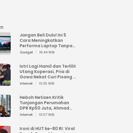
an
Jangan Beli Dulu! Ini 5
Cara Meningkatkan
Performa Laptop Tanpa
Harus Beli Baru
Gadget
16:44 WIB
Istri Lagi Hamil dan Terlilit
Utang Koperasi, Pria di
Gowa Nekat Curi Pisang 4
Tandan Milik Tetangga,
Internet
10:35 WIB
Begini Nasibnya
Heboh Netizen Kritik
Tunjangan Perumahan
DPR Rp50 Juta, Ahmad
Sahroni: Enggak Senang
Internet
10:07 WIB
Lihat Orang Senang
Ironi di HUT ke-80 RI: Viral