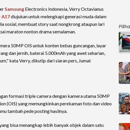
ger
Samsung
Electronics Indonesia, Verry Octavianus
y A17
diujukan untuk melengkapi generasi muda dalam
dia sosial, membuat story saat nongkrong ataupun lari
Pilih
mpai maraton nonton drama semalaman.
amera 50MP OIS untuk konten bebas guncangan, layar
ang dan jernih, baterai 5.000mAh yang awet seharian,
um," kata Verry, dikutip dari siaran pers, Jumat
ngan formasi triple camera dengan kamera utama 50MP
ation (OIS) yang memungkinkan perekaman foto dan video
 kamu tambah pede posting hasilnya.
 yang bisa menangkap lebih banyak objek dalam satu