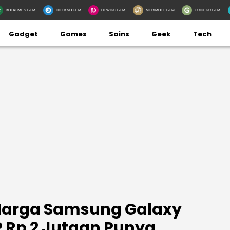
BOLATIMES.COM
HITEKNO.COM
DEWIKU.COM
MOBIMOTO.COM
GUIDEKU.COM
Gadget
Games
Sains
Geek
Tech
 Harga Samsung Galaxy
P Rp 2 Jutaan Punya