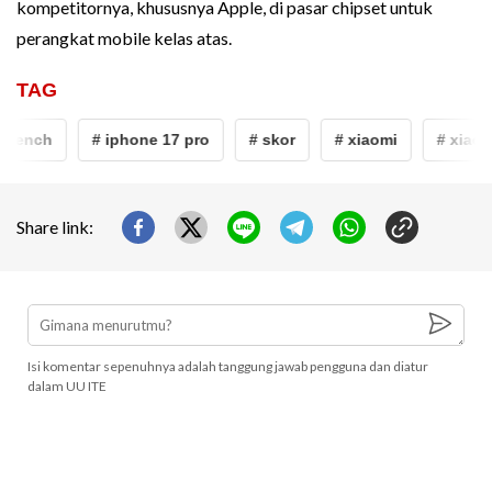
kompetitornya, khususnya Apple, di pasar chipset untuk
perangkat mobile kelas atas.
TAG
bench
# iphone 17 pro
# skor
# xiaomi
# xiaomi
Share link:
Isi komentar sepenuhnya adalah tanggung jawab pengguna dan diatur
dalam UU ITE