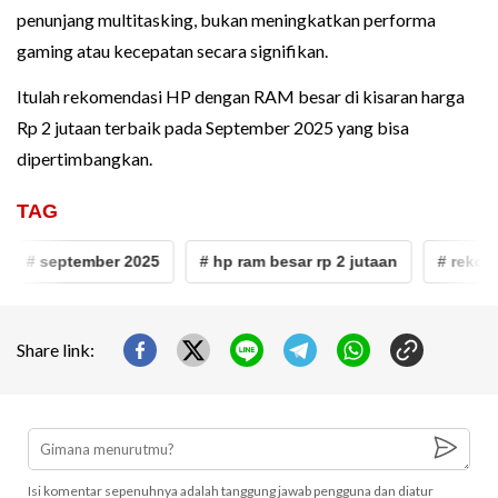
penunjang multitasking, bukan meningkatkan performa
gaming atau kecepatan secara signifikan.
Itulah rekomendasi HP dengan RAM besar di kisaran harga
Rp 2 jutaan terbaik pada September 2025 yang bisa
dipertimbangkan.
TAG
# september 2025
# hp ram besar rp 2 jutaan
# rekomen
Share link:
Isi komentar sepenuhnya adalah tanggung jawab pengguna dan diatur