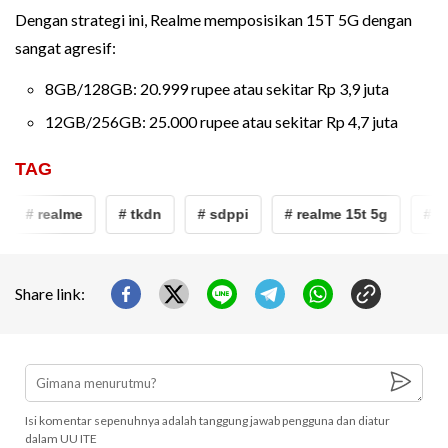
Dengan strategi ini, Realme memposisikan 15T 5G dengan
sangat agresif:
8GB/128GB: 20.999 rupee atau sekitar Rp 3,9 juta
12GB/256GB: 25.000 rupee atau sekitar Rp 4,7 juta
TAG
# realme
# tkdn
# sdppi
# realme 15t 5g
# re
Share link:
Isi komentar sepenuhnya adalah tanggung jawab pengguna dan diatur
dalam UU ITE