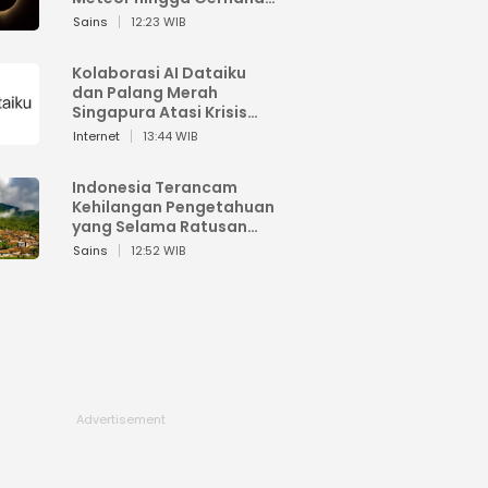
Matahari
Sains
12:23 WIB
Kolaborasi AI Dataiku
dan Palang Merah
Singapura Atasi Krisis
Bencana
Internet
13:44 WIB
Indonesia Terancam
Kehilangan Pengetahuan
yang Selama Ratusan
Tahun Menjaga Alam
Sains
12:52 WIB