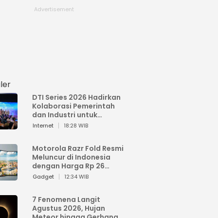
ler
DTI Series 2026 Hadirkan
Kolaborasi Pemerintah
dan Industri untuk
Percepatan
Internet
18:28 WIB
Transformasi Digital
Indonesia
Motorola Razr Fold Resmi
Meluncur di Indonesia
dengan Harga Rp 26
Jutaan
Gadget
12:34 WIB
7 Fenomena Langit
Agustus 2026, Hujan
Meteor hingga Gerhana