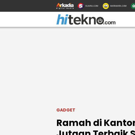
SUARA.COM
MATAMATA.COM
GADGET
Ramah di Kanton
Jutaan Terbaik 