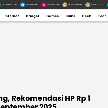
BOLATIMES.COM
HITEKNO.COM
DEWIKU.COM
MOBIMOTO.COM
GUIDEKU.COM
Internet
Gadget
Games
Sains
Geek
Tech
g, Rekomendasi HP Rp 1
September 2025