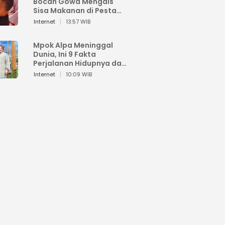
Bocah Gowa Mengais
Sisa Makanan di Pesta
Kemerdekaan
Internet
13:57 WIB
Mpok Alpa Meninggal
Dunia, Ini 9 Fakta
Perjalanan Hidupnya dari
Viral hingga Puncak
Internet
10:09 WIB
Karier