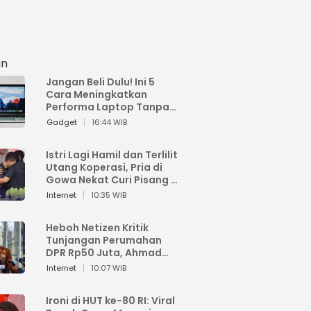
an
Jangan Beli Dulu! Ini 5
Cara Meningkatkan
Performa Laptop Tanpa
Harus Beli Baru
Gadget
16:44 WIB
Istri Lagi Hamil dan Terlilit
Utang Koperasi, Pria di
Gowa Nekat Curi Pisang 4
Tandan Milik Tetangga,
Internet
10:35 WIB
Begini Nasibnya
Heboh Netizen Kritik
Tunjangan Perumahan
DPR Rp50 Juta, Ahmad
Sahroni: Enggak Senang
Internet
10:07 WIB
Lihat Orang Senang
Ironi di HUT ke-80 RI: Viral