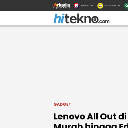
SUARA.COM
MATAMATA.COM
GADGET
Lenovo All Out di
Murah hingga Ed