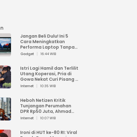
an
Jangan Beli Dulu! Ini 5
Cara Meningkatkan
Performa Laptop Tanpa
Harus Beli Baru
Gadget
16:44 WIB
Istri Lagi Hamil dan Terlilit
Utang Koperasi, Pria di
Gowa Nekat Curi Pisang 4
Tandan Milik Tetangga,
Internet
10:35 WIB
Begini Nasibnya
Heboh Netizen Kritik
Tunjangan Perumahan
DPR Rp50 Juta, Ahmad
Sahroni: Enggak Senang
Internet
10:07 WIB
Lihat Orang Senang
Ironi di HUT ke-80 RI: Viral