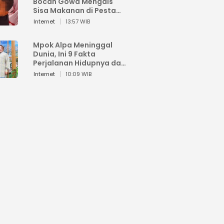
Bocah Gowa Mengais
Sisa Makanan di Pesta
Kemerdekaan
Internet
13:57 WIB
Mpok Alpa Meninggal
Dunia, Ini 9 Fakta
Perjalanan Hidupnya dari
Viral hingga Puncak
Internet
10:09 WIB
Karier