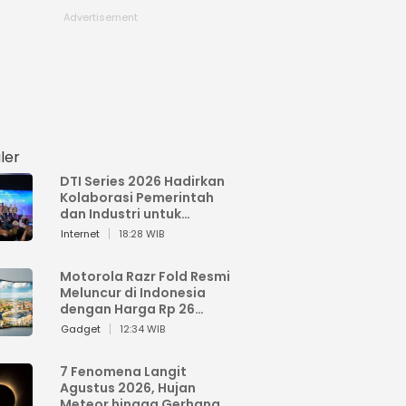
ler
DTI Series 2026 Hadirkan
Kolaborasi Pemerintah
dan Industri untuk
Percepatan
Internet
18:28 WIB
Transformasi Digital
Indonesia
Motorola Razr Fold Resmi
Meluncur di Indonesia
dengan Harga Rp 26
Jutaan
Gadget
12:34 WIB
7 Fenomena Langit
Agustus 2026, Hujan
Meteor hingga Gerhana