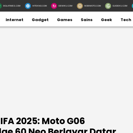
BOLATIMES.COM
HITEKNO.COM
DEWIKU.COM
MOBIMOTO.COM
GUIDEKU.COM
Internet
Gadget
Games
Sains
Geek
Tech
 IFA 2025: Moto G06
ge 60 Neo Berlayar Datar