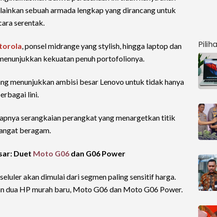
elainkan sebuah armada lengkap yang dirancang untuk
ara serentak.
Pilih
orola
, ponsel midrange yang stylish, hingga laptop dan
 menunjukkan kekuatan penuh portofolionya.
yang menunjukkan ambisi besar Lenovo untuk tidak hanya
rbagai lini.
gkapnya serangkaian perangkat yang menargetkan titik
sangat beragam.
sar: Duet
Moto G06
dan G06 Power
seluler akan dimulai dari segmen paling sensitif harga.
an dua HP murah baru, Moto G06 dan Moto G06 Power.