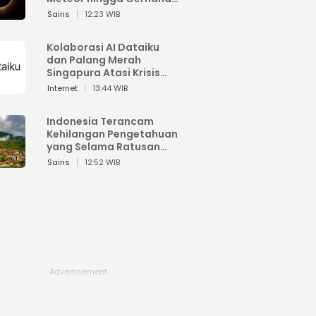
Matahari
Sains
12:23 WIB
Kolaborasi AI Dataiku
dan Palang Merah
Singapura Atasi Krisis
Bencana
Internet
13:44 WIB
Indonesia Terancam
Kehilangan Pengetahuan
yang Selama Ratusan
Tahun Menjaga Alam
Sains
12:52 WIB