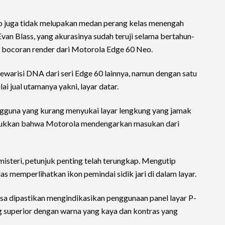
o juga tidak melupakan medan perang kelas menengah
Evan Blass, yang akurasinya sudah teruji selama bertahun-
eh bocoran render dari Motorola Edge 60 Neo.
ewarisi DNA dari seri Edge 60 lainnya, namun dengan satu
ai jual utamanya yakni, layar datar.
engguna yang kurang menyukai layar lengkung yang jamak
njukkan bahwa Motorola mendengarkan masukan dari
misteri, petunjuk penting telah terungkap. Mengutip
as memperlihatkan ikon pemindai sidik jari di dalam layar.
isa dipastikan mengindikasikan penggunaan panel layar P-
ng superior dengan warna yang kaya dan kontras yang