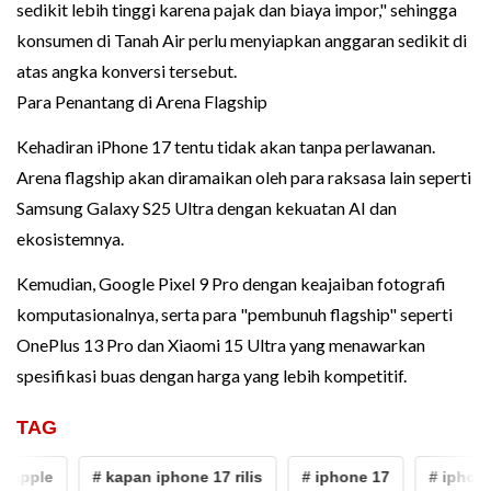
sedikit lebih tinggi karena pajak dan biaya impor," sehingga
konsumen di Tanah Air perlu menyiapkan anggaran sedikit di
atas angka konversi tersebut.
Para Penantang di Arena Flagship
Kehadiran iPhone 17 tentu tidak akan tanpa perlawanan.
Arena flagship akan diramaikan oleh para raksasa lain seperti
Samsung Galaxy S25 Ultra dengan kekuatan AI dan
ekosistemnya.
Kemudian, Google Pixel 9 Pro dengan keajaiban fotografi
komputasionalnya, serta para "pembunuh flagship" seperti
OnePlus 13 Pro dan Xiaomi 15 Ultra yang menawarkan
spesifikasi buas dengan harga yang lebih kompetitif.
TAG
 apple
# kapan iphone 17 rilis
# iphone 17
# iphone