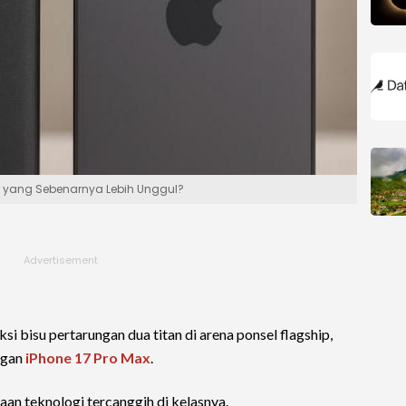
na yang Sebenarnya Lebih Unggul?
si bisu pertarungan dua titan di arena ponsel flagship,
ngan
iPhone 17 Pro Max
.
n teknologi tercanggih di kelasnya.