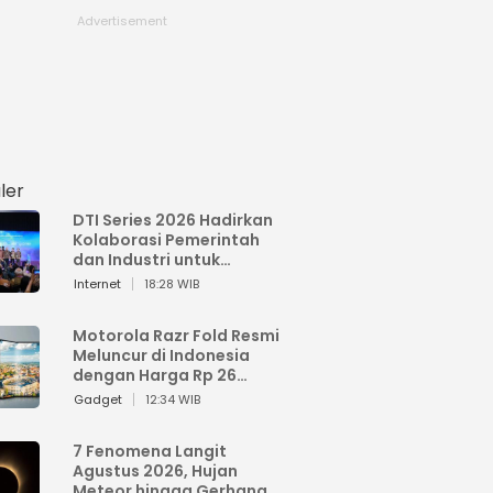
ler
DTI Series 2026 Hadirkan
Kolaborasi Pemerintah
dan Industri untuk
Percepatan
Internet
18:28 WIB
Transformasi Digital
Indonesia
Motorola Razr Fold Resmi
Meluncur di Indonesia
dengan Harga Rp 26
Jutaan
Gadget
12:34 WIB
7 Fenomena Langit
Agustus 2026, Hujan
Meteor hingga Gerhana