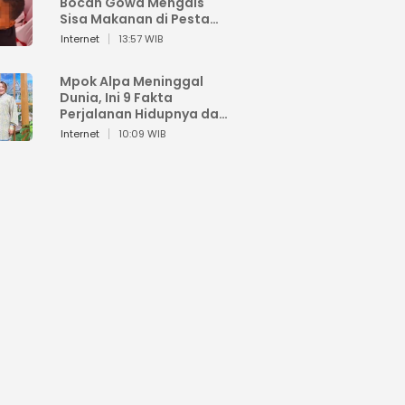
Bocah Gowa Mengais
Sisa Makanan di Pesta
Kemerdekaan
Internet
13:57 WIB
Mpok Alpa Meninggal
Dunia, Ini 9 Fakta
Perjalanan Hidupnya dari
Viral hingga Puncak
Internet
10:09 WIB
Karier