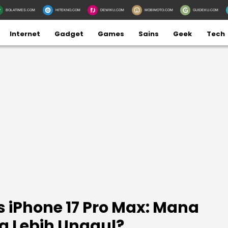
BOLATIMES.COM
HITEKNO.COM
DEWIKU.COM
MOBIMOTO.COM
GUIDEKU.COM
Internet
Gadget
Games
Sains
Geek
Tech
vs iPhone 17 Pro Max: Mana
a Lebih Unggul?