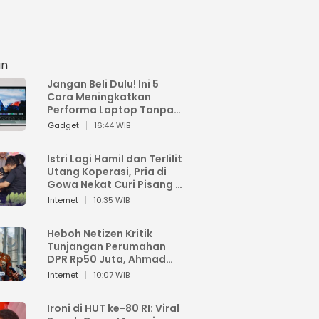
an
Jangan Beli Dulu! Ini 5
Cara Meningkatkan
Performa Laptop Tanpa
Harus Beli Baru
Gadget
16:44 WIB
Istri Lagi Hamil dan Terlilit
Utang Koperasi, Pria di
Gowa Nekat Curi Pisang 4
Tandan Milik Tetangga,
Internet
10:35 WIB
Begini Nasibnya
Heboh Netizen Kritik
Tunjangan Perumahan
DPR Rp50 Juta, Ahmad
Sahroni: Enggak Senang
Internet
10:07 WIB
Lihat Orang Senang
Ironi di HUT ke-80 RI: Viral