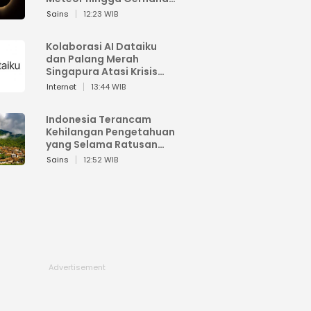
Matahari
Sains
12:23 WIB
Kolaborasi AI Dataiku
dan Palang Merah
Singapura Atasi Krisis
Bencana
Internet
13:44 WIB
Indonesia Terancam
Kehilangan Pengetahuan
yang Selama Ratusan
Tahun Menjaga Alam
Sains
12:52 WIB