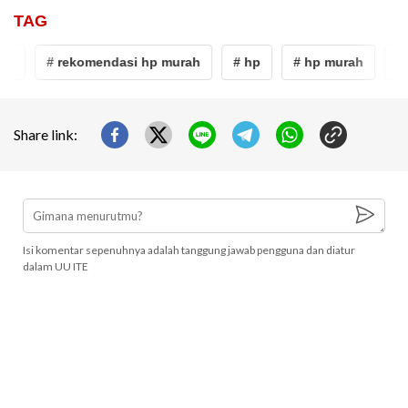
TAG
u
# rekomendasi hp murah
# hp
# hp murah
# g
Share link:
Isi komentar sepenuhnya adalah tanggung jawab pengguna dan diatur
dalam UU ITE