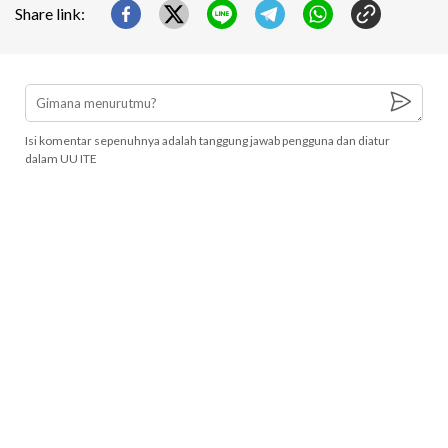
Share link:
Isi komentar sepenuhnya adalah tanggung jawab pengguna dan diatur
dalam UU ITE