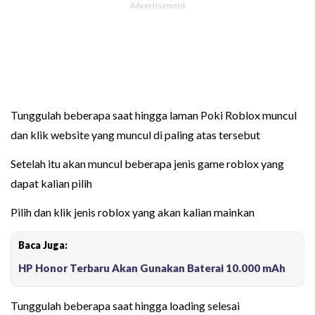
Tunggulah beberapa saat hingga laman Poki Roblox muncul
dan klik website yang muncul di paling atas tersebut
Setelah itu akan muncul beberapa jenis game roblox yang
dapat kalian pilih
Pilih dan klik jenis roblox yang akan kalian mainkan
Baca Juga:
HP Honor Terbaru Akan Gunakan Baterai 10.000 mAh
Tunggulah beberapa saat hingga loading selesai