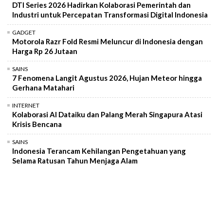
DTI Series 2026 Hadirkan Kolaborasi Pemerintah dan
Industri untuk Percepatan Transformasi Digital Indonesia
GADGET
Motorola Razr Fold Resmi Meluncur di Indonesia dengan
Harga Rp 26 Jutaan
SAINS
7 Fenomena Langit Agustus 2026, Hujan Meteor hingga
Gerhana Matahari
INTERNET
Kolaborasi AI Dataiku dan Palang Merah Singapura Atasi
Krisis Bencana
SAINS
Indonesia Terancam Kehilangan Pengetahuan yang
Selama Ratusan Tahun Menjaga Alam