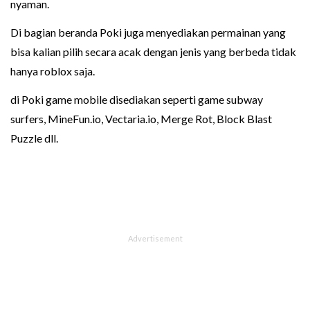
nyaman.
Di bagian beranda Poki juga menyediakan permainan yang
bisa kalian pilih secara acak dengan jenis yang berbeda tidak
hanya roblox saja.
di Poki game mobile disediakan seperti game subway
surfers, MineFun.io, Vectaria.io, Merge Rot, Block Blast
Puzzle dll.