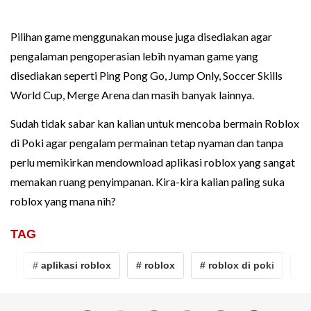
Pilihan game menggunakan mouse juga disediakan agar
pengalaman pengoperasian lebih nyaman game yang
disediakan seperti Ping Pong Go, Jump Only, Soccer Skills
World Cup, Merge Arena dan masih banyak lainnya.
Sudah tidak sabar kan kalian untuk mencoba bermain Roblox
di Poki agar pengalam permainan tetap nyaman dan tanpa
perlu memikirkan mendownload aplikasi roblox yang sangat
memakan ruang penyimpanan. Kira-kira kalian paling suka
roblox yang mana nih?
TAG
x
# aplikasi roblox
# roblox
# roblox di poki
# g