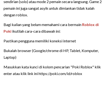
sendirian (solo) atau mode 2 pemain secara langsung. Game 2
pemain ini juga sangat asyik untuk dimiankan tidak kalah
dengan roblox.
Bagi kalian yang belum memahami cara bermain
Roblox di
Poki
ikutilah cara-cara dibawah ini:
Pastikan pengguna memiliki koneksi internet
Bukalah browser (Google/chrome di HP, Tablet, Komputer,
Laptop)
Masukkan kata kunci di kolom pencarian "Poki Roblox" klik
enter atau klik link ini https://poki.com/id/roblox