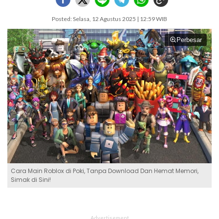
Posted: Selasa, 12 Agustus 2025 | 12:59 WIB
Perbesar
Cara Main Roblox di Poki, Tanpa Download Dan Hemat Memori,
Simak di Sini!