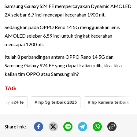
Samsung Galaxy S24 FE mempercayakan Dynamic AMOLED
2X selebar 6,7 inci mencapai kecerahan 1900 nit.
Sedangkan pada OPPO Reno 14 5G menggunakan jenis
AMOLED selebar 6,59 inci untuk tingkat kecerahan
mencapai 1200 nit.
Itulah 8 perbandingan antara OPPO Reno 14 5G dan
Samsung Galaxy S24 FE yang dapat kalian pilih, kira-kira
kalian tim OPPO atau Samsung nih?
TAG
y s24 fe
# hp 5g terbaik 2025
# hp kamera terbaik
#
Share link: