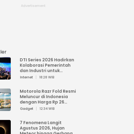
ler
DTI Series 2026 Hadirkan
Kolaborasi Pemerintah
dan Industri untuk
Percepatan
Internet
18:28 WIB
Transformasi Digital
Indonesia
Motorola Razr Fold Resmi
Meluncur di Indonesia
dengan Harga Rp 26
Jutaan
Gadget
12:34 WIB
7 Fenomena Langit
Agustus 2026, Hujan
Meteor hingga Gerhana