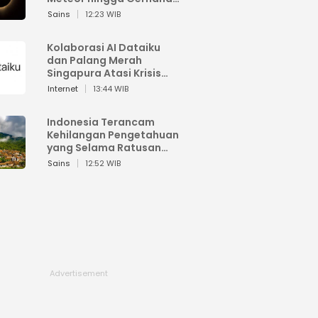
Matahari
Sains
12:23 WIB
Kolaborasi AI Dataiku
dan Palang Merah
Singapura Atasi Krisis
Bencana
Internet
13:44 WIB
Indonesia Terancam
Kehilangan Pengetahuan
yang Selama Ratusan
Tahun Menjaga Alam
Sains
12:52 WIB