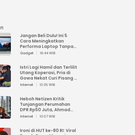
an
Jangan Beli Dulu! Ini 5
Cara Meningkatkan
Performa Laptop Tanpa
Harus Beli Baru
Gadget
16:44 WIB
Istri Lagi Hamil dan Terlilit
Utang Koperasi, Pria di
Gowa Nekat Curi Pisang 4
Tandan Milik Tetangga,
Internet
10:35 WIB
Begini Nasibnya
Heboh Netizen Kritik
Tunjangan Perumahan
DPR Rp50 Juta, Ahmad
Sahroni: Enggak Senang
Internet
10:07 WIB
Lihat Orang Senang
Ironi di HUT ke-80 RI: Viral