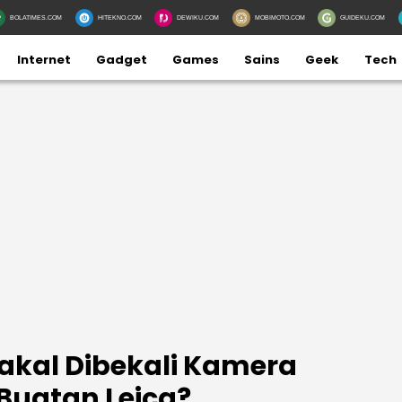
BOLATIMES.COM
HITEKNO.COM
DEWIKU.COM
MOBIMOTO.COM
GUIDEKU.COM
Internet
Gadget
Games
Sains
Geek
Tech
Bakal Dibekali Kamera
 Buatan Leica?