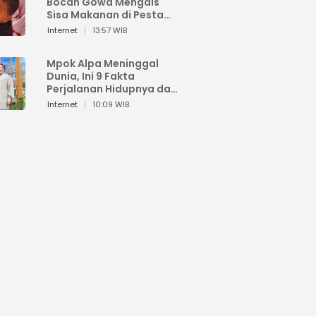
Bocah Gowa Mengais
Sisa Makanan di Pesta
Kemerdekaan
Internet
13:57 WIB
Mpok Alpa Meninggal
Dunia, Ini 9 Fakta
Perjalanan Hidupnya dari
Viral hingga Puncak
Internet
10:09 WIB
Karier