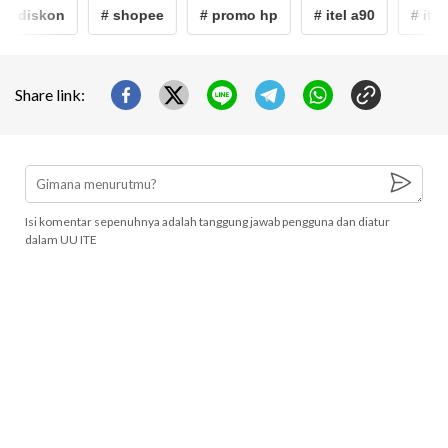
# diskon
# shopee
# promo hp
# itel a90
# itel
Share link:
Isi komentar sepenuhnya adalah tanggung jawab pengguna dan diatur
dalam UU ITE