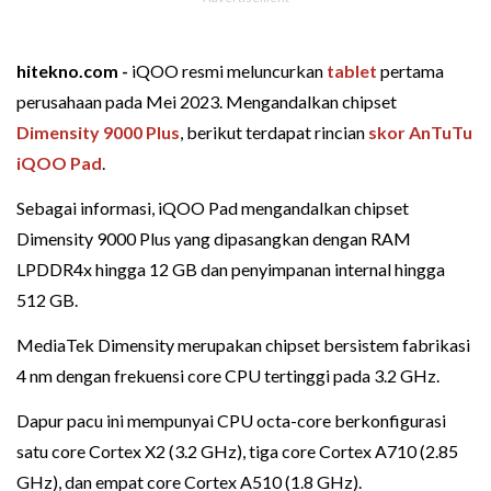
hitekno.com -
iQOO resmi meluncurkan
tablet
pertama
perusahaan pada Mei 2023. Mengandalkan chipset
Dimensity 9000 Plus
, berikut terdapat rincian
skor AnTuTu
iQOO Pad
.
Sebagai informasi, iQOO Pad mengandalkan chipset
Dimensity 9000 Plus yang dipasangkan dengan RAM
LPDDR4x hingga 12 GB dan penyimpanan internal hingga
512 GB.
MediaTek Dimensity merupakan chipset bersistem fabrikasi
4 nm dengan frekuensi core CPU tertinggi pada 3.2 GHz.
Dapur pacu ini mempunyai CPU octa-core berkonfigurasi
satu core Cortex X2 (3.2 GHz), tiga core Cortex A710 (2.85
GHz), dan empat core Cortex A510 (1.8 GHz).