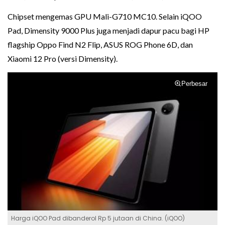
Chipset mengemas GPU Mali-G710 MC10. Selain iQOO
Pad, Dimensity 9000 Plus juga menjadi dapur pacu bagi HP
flagship Oppo Find N2 Flip, ASUS ROG Phone 6D, dan
Xiaomi 12 Pro (versi Dimensity).
Perbesar
Harga iQOO Pad dibanderol Rp 5 jutaan di China. (iQOO)