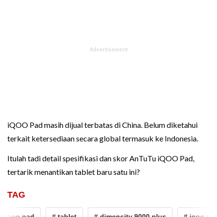
iQOO Pad masih dijual terbatas di China. Belum diketahui
terkait ketersediaan secara global termasuk ke Indonesia.
Itulah tadi detail spesifikasi dan skor AnTuTu iQOO Pad,
tertarik menantikan tablet baru satu ini?
TAG
 iqoo pad
# tablet
# dimensity 9000 plus
# iqoo pad