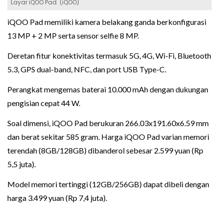
Layar iQOO Pad. (iQOO)
iQOO Pad memiliki kamera belakang ganda berkonfigurasi
13 MP + 2 MP serta sensor selfie 8 MP.
Deretan fitur konektivitas termasuk 5G, 4G, Wi-Fi, Bluetooth
5.3, GPS dual-band, NFC, dan port USB Type-C.
Perangkat mengemas baterai 10.000 mAh dengan dukungan
pengisian cepat 44 W.
Soal dimensi, iQOO Pad berukuran 266.03x191.60x6.59 mm
dan berat sekitar 585 gram. Harga iQOO Pad varian memori
terendah (8GB/128GB) dibanderol sebesar 2.599 yuan (Rp
5,5 juta).
Model memori tertinggi (12GB/256GB) dapat dibeli dengan
harga 3.499 yuan (Rp 7,4 juta).