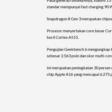
Pada generasi sebelumnya, Xiaomi 13
standar mempunyai fast charging 90 
Snapdragon 8 Gen 3 merupakan chipse
Prosesor menyertakan core besar Cort
kecil Cortex A515.
Pengujian Geekbench 6 mengungkap b
sebesar 2.563 poin dan skor multi-cor
Ini merupakan peningkatan 30 persen 
chip Apple A16 yang mencapai 6.275 p