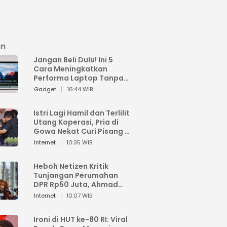
an
Jangan Beli Dulu! Ini 5
Cara Meningkatkan
Performa Laptop Tanpa
Harus Beli Baru
Gadget
16:44 WIB
Istri Lagi Hamil dan Terlilit
Utang Koperasi, Pria di
Gowa Nekat Curi Pisang 4
Tandan Milik Tetangga,
Internet
10:35 WIB
Begini Nasibnya
Heboh Netizen Kritik
Tunjangan Perumahan
DPR Rp50 Juta, Ahmad
Sahroni: Enggak Senang
Internet
10:07 WIB
Lihat Orang Senang
Ironi di HUT ke-80 RI: Viral