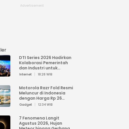
ler
DTI Series 2026 Hadirkan
Kolaborasi Pemerintah
dan Industri untuk
Percepatan
Internet
18:28 WIB
Transformasi Digital
Indonesia
Motorola Razr Fold Resmi
Meluncur di Indonesia
dengan Harga Rp 26
Jutaan
Gadget
12:34 WIB
7 Fenomena Langit
Agustus 2026, Hujan
Meteor hingga Gerhana