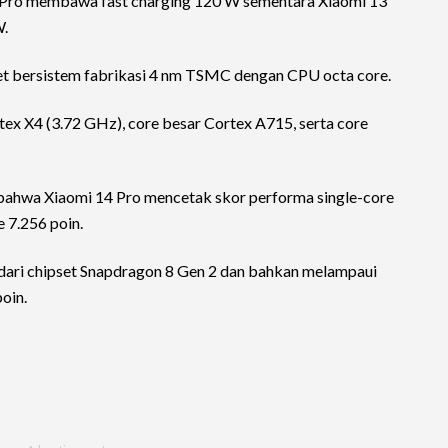
 Pro membawa fast charging 120 W sementara Xiaomi 13
W.
t bersistem fabrikasi 4 nm TSMC dengan CPU octa core.
ex X4 (3.72 GHz), core besar Cortex A715, serta core
ahwa Xiaomi 14 Pro mencetak skor performa single-core
e 7.256 poin.
dari chipset Snapdragon 8 Gen 2 dan bahkan melampaui
oin.