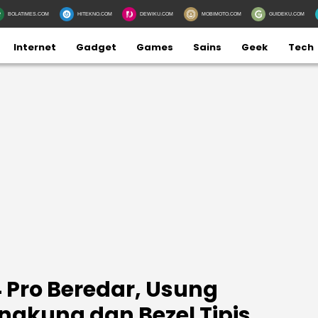
BOLATIMES.COM
HITEKNO.COM
DEWIKU.COM
MOBIMOTO.COM
GUIDEKU.COM
Internet
Gadget
Games
Sains
Geek
Tech
 Pro Beredar, Usung
ngkung dan Bezel Tipis