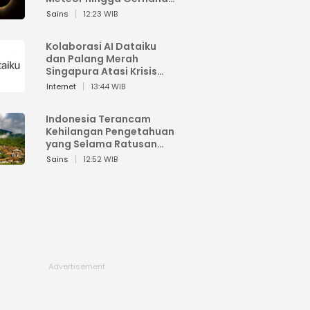
Matahari
Sains
12:23 WIB
Kolaborasi AI Dataiku
dan Palang Merah
Singapura Atasi Krisis
Bencana
Internet
13:44 WIB
Indonesia Terancam
Kehilangan Pengetahuan
yang Selama Ratusan
Tahun Menjaga Alam
Sains
12:52 WIB