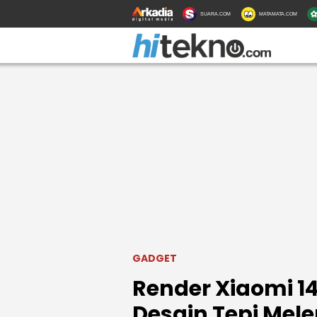
SUARA.COM
MATAMATA.COM
GADGET
Render Xiaomi 14
Desain Tepi Mele