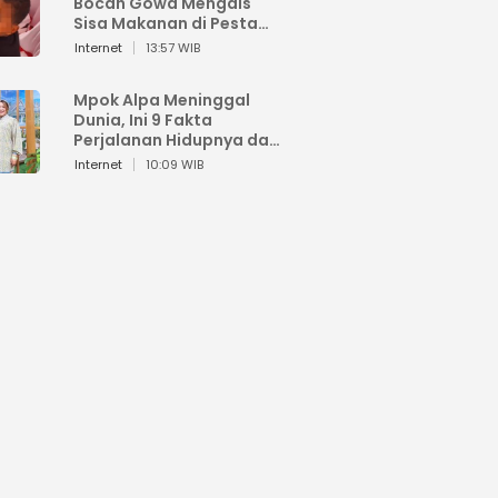
Bocah Gowa Mengais
Sisa Makanan di Pesta
Kemerdekaan
Internet
13:57 WIB
Mpok Alpa Meninggal
Dunia, Ini 9 Fakta
Perjalanan Hidupnya dari
Viral hingga Puncak
Internet
10:09 WIB
Karier