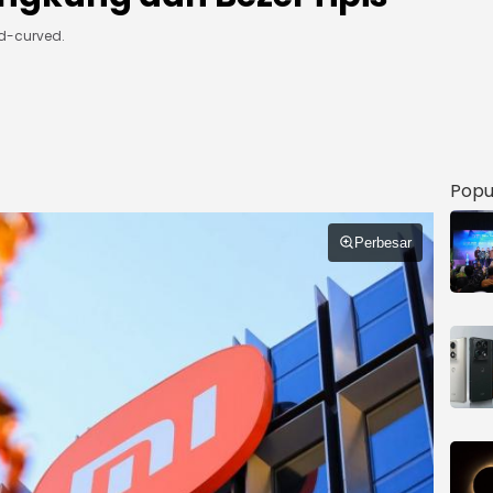
d-curved.
Popu
Perbesar