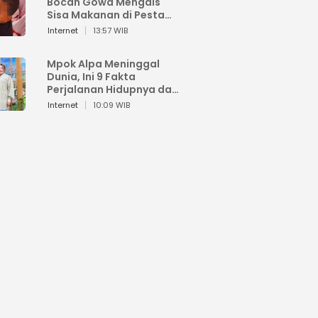
Bocah Gowa Mengais
Sisa Makanan di Pesta
Kemerdekaan
Internet
13:57 WIB
Mpok Alpa Meninggal
Dunia, Ini 9 Fakta
Perjalanan Hidupnya dari
Viral hingga Puncak
Internet
10:09 WIB
Karier