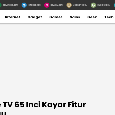
BOLATIMES.COM
HITEKNO.COM
DEWIKU.COM
MOBIMOTO.COM
GUIDEKU.COM
Internet
Gadget
Games
Sains
Geek
Tech
TV 65 Inci Kayar Fitur
au