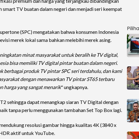
ifikasi premium dan harga yang terjangkau dibandingkan
h smart TV buatan dalam negeri dan menjadi seri keempat
Pilih
upertone (SPC) mengatakan bahwa konsumen Indonesia
elevisi merek lokal sama bahkan melebihi merek asing.
ningkatan minat masyarakat untuk beralih ke TV digital,
sia bisa memiliki TV digital pintar buatan dalam negeri.
 berbagai produk TV pintar SPC seri terdahulu, dan kami
asyarakat dengan menawarkan TV pintar ST65 terbaru
an harga yang sangat menarik
" ungkapnya.
2 sehingga dapat menangkap siaran TV Digital dengan
 baik tanpa perlu menggunakan tambahan Set Top Box lagi.
h mendukung resolusi gambar hingga kualitas 4K (3840 x
s HDR aktif untuk YouTube.