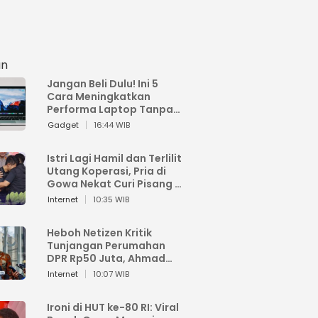
an
Jangan Beli Dulu! Ini 5
Cara Meningkatkan
Performa Laptop Tanpa
Harus Beli Baru
Gadget
16:44 WIB
Istri Lagi Hamil dan Terlilit
Utang Koperasi, Pria di
Gowa Nekat Curi Pisang 4
Tandan Milik Tetangga,
Internet
10:35 WIB
Begini Nasibnya
Heboh Netizen Kritik
Tunjangan Perumahan
DPR Rp50 Juta, Ahmad
Sahroni: Enggak Senang
Internet
10:07 WIB
Lihat Orang Senang
Ironi di HUT ke-80 RI: Viral