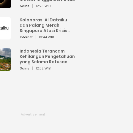
Matahari
Sains
12:23 WIB
Kolaborasi AI Dataiku
dan Palang Merah
Singapura Atasi Krisis
Bencana
Internet
13:44 WIB
Indonesia Terancam
Kehilangan Pengetahuan
yang Selama Ratusan
Tahun Menjaga Alam
Sains
12:52 WIB