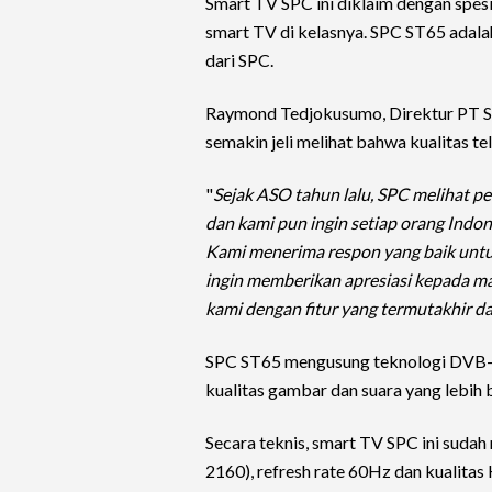
Smart TV SPC ini diklaim dengan spes
smart TV di kelasnya. SPC ST65 adala
dari SPC.
Raymond Tedjokusumo, Direktur PT S
semakin jeli melihat bahwa kualitas t
"
Sejak ASO tahun lalu, SPC melihat pe
dan kami pun ingin setiap orang Indone
Kami menerima respon yang baik untuk
ingin memberikan apresiasi kepada m
kami dengan fitur yang termutakhir d
SPC ST65 mengusung teknologi DVB-T
kualitas gambar dan suara yang lebih
Secara teknis, smart TV SPC ini suda
2160), refresh rate 60Hz dan kualita