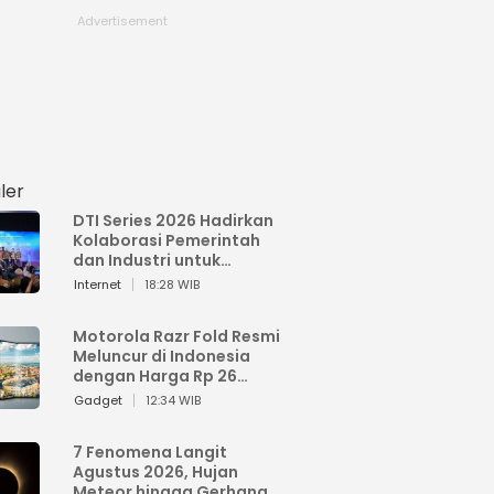
ler
DTI Series 2026 Hadirkan
Kolaborasi Pemerintah
dan Industri untuk
Percepatan
Internet
18:28 WIB
Transformasi Digital
Indonesia
Motorola Razr Fold Resmi
Meluncur di Indonesia
dengan Harga Rp 26
Jutaan
Gadget
12:34 WIB
7 Fenomena Langit
Agustus 2026, Hujan
Meteor hingga Gerhana