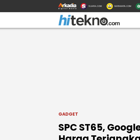
SUARA.COM
MATAMATA.COM
GADGET
SPC ST65, Google 
Harga Terjangk