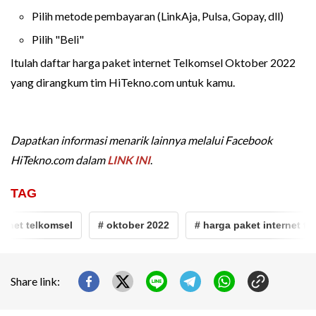
Pilih metode pembayaran (LinkAja, Pulsa, Gopay, dll)
Pilih "Beli"
Itulah daftar harga paket internet Telkomsel Oktober 2022
yang dirangkum tim HiTekno.com untuk kamu.
Dapatkan informasi menarik lainnya melalui Facebook
HiTekno.com dalam
LINK INI
.
TAG
net telkomsel
# oktober 2022
# harga paket internet telko
Share link: