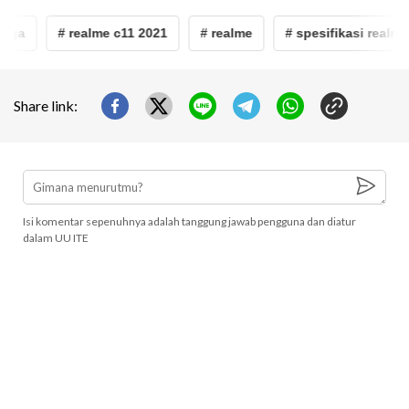
rga
# realme c11 2021
# realme
# spesifikasi realme 
Share link:
Isi komentar sepenuhnya adalah tanggung jawab pengguna dan diatur
dalam UU ITE