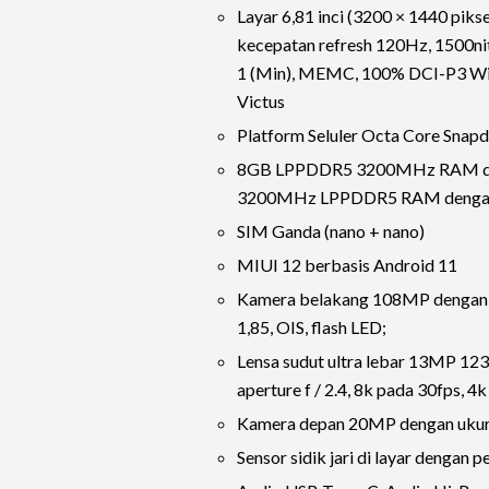
Layar 6,81 inci (3200 × 1440 p
kecepatan refresh 120Hz, 1500ni
1 (Min), MEMC, 100% DCI-P3 Wide
Victus
Platform Seluler Octa Core Sna
8GB LPPDDR5 3200MHz RAM den
3200MHz LPPDDR5 RAM dengan 
SIM Ganda (nano + nano)
MIUI 12 berbasis Android 11
Kamera belakang 108MP dengan sen
1,85, OIS, flash LED;
Lensa sudut ultra lebar 13MP 123
aperture f / 2.4, 8k pada 30fps, 
Kamera depan 20MP dengan ukuran 
Sensor sidik jari di layar dengan