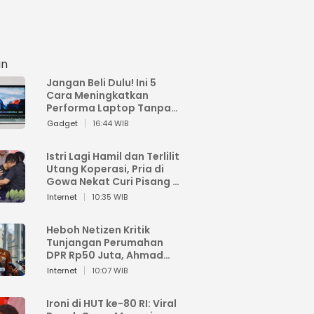
an
Jangan Beli Dulu! Ini 5
Cara Meningkatkan
Performa Laptop Tanpa
Harus Beli Baru
Gadget
16:44 WIB
Istri Lagi Hamil dan Terlilit
Utang Koperasi, Pria di
Gowa Nekat Curi Pisang 4
Tandan Milik Tetangga,
Internet
10:35 WIB
Begini Nasibnya
Heboh Netizen Kritik
Tunjangan Perumahan
DPR Rp50 Juta, Ahmad
Sahroni: Enggak Senang
Internet
10:07 WIB
Lihat Orang Senang
Ironi di HUT ke-80 RI: Viral