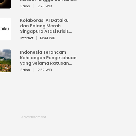
Matahari
Sains
12:23 WIB
Kolaborasi AI Dataiku
dan Palang Merah
Singapura Atasi Krisis
Bencana
Internet
13:44 WIB
Indonesia Terancam
Kehilangan Pengetahuan
yang Selama Ratusan
Tahun Menjaga Alam
Sains
12:52 WIB