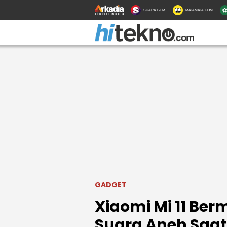
SUARA.COM
MATAMATA.COM
GADGET
Xiaomi Mi 11 Be
Suara Aneh Saat