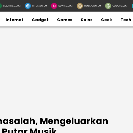
BOLATIMES.COM
HITEKNO.COM
DEWIKU.COM
MOBIMOTO.COM
GUIDEKU.COM
Internet
Gadget
Games
Sains
Geek
Tech
rmasalah, Mengeluarkan
 Putar Musik