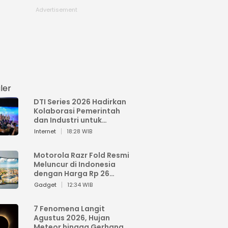
ler
DTI Series 2026 Hadirkan
Kolaborasi Pemerintah
dan Industri untuk
Percepatan
Internet
18:28 WIB
Transformasi Digital
Indonesia
Motorola Razr Fold Resmi
Meluncur di Indonesia
dengan Harga Rp 26
Jutaan
Gadget
12:34 WIB
7 Fenomena Langit
Agustus 2026, Hujan
Meteor hingga Gerhana