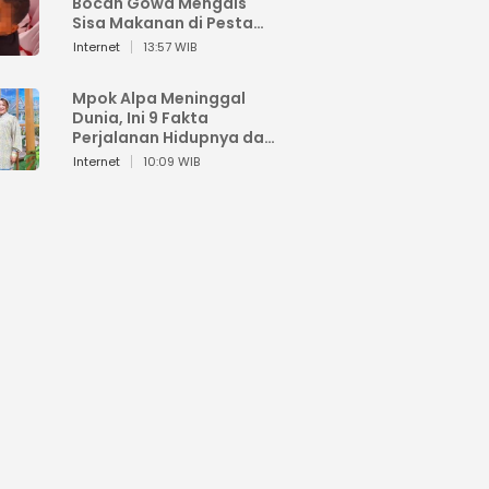
Bocah Gowa Mengais
Sisa Makanan di Pesta
Kemerdekaan
Internet
13:57 WIB
Mpok Alpa Meninggal
Dunia, Ini 9 Fakta
Perjalanan Hidupnya dari
Viral hingga Puncak
Internet
10:09 WIB
Karier