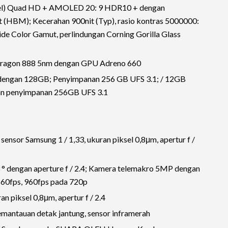
iksel) Quad HD + AMOLED 20: 9 HDR10 + dengan
t (HBM); Kecerahan 900nit (Typ), rasio kontras 5000000:
 Color Gamut, perlindungan Corning Gorilla Glass
pdragon 888 5nm dengan GPU Adreno 660
gan 128GB; Penyimpanan 256 GB UFS 3.1; / 12GB
penyimpanan 256GB UFS 3.1
sor Samsung 1 / 1,33, ukuran piksel 0,8μm, apertur f /
 ° dengan aperture f / 2.4; Kamera telemakro 5MP dengan
4k 60fps, 960fps pada 720p
piksel 0,8μm, apertur f / 2.4
 pemantauan detak jantung, sensor inframerah