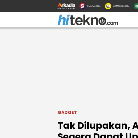
SUARA.COM
MATAMATA.COM
GADGET
Tak Dilupakan, 
Segera Dapat Up