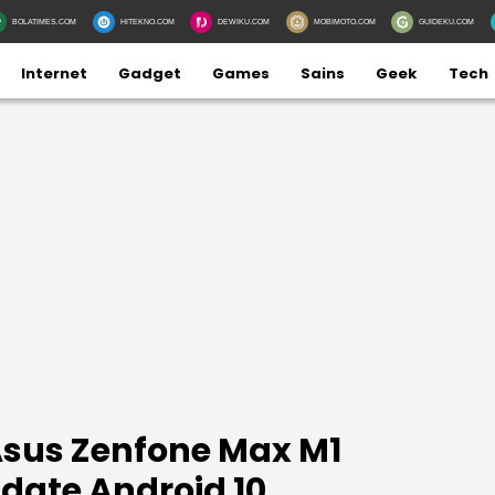
BOLATIMES.COM
HITEKNO.COM
DEWIKU.COM
MOBIMOTO.COM
GUIDEKU.COM
Internet
Gadget
Games
Sains
Geek
Tech
Asus Zenfone Max M1
date Android 10