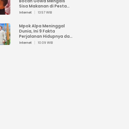
Bocah Gowa Mengais
Sisa Makanan di Pesta
Kemerdekaan
Internet
13:57 WIB
Mpok Alpa Meninggal
Dunia, Ini 9 Fakta
Perjalanan Hidupnya dari
Viral hingga Puncak
Internet
10:09 WIB
Karier