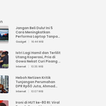
an
Jangan Beli Dulu! Ini 5
Cara Meningkatkan
Performa Laptop Tanpa
Harus Beli Baru
Gadget
16:44 WIB
Istri Lagi Hamil dan Terlilit
Utang Koperasi, Pria di
Gowa Nekat Curi Pisang 4
Tandan Milik Tetangga,
Internet
10:35 WIB
Begini Nasibnya
Heboh Netizen Kritik
Tunjangan Perumahan
DPR Rp50 Juta, Ahmad
Sahroni: Enggak Senang
Internet
10:07 WIB
Lihat Orang Senang
Ironi di HUT ke-80 RI: Viral