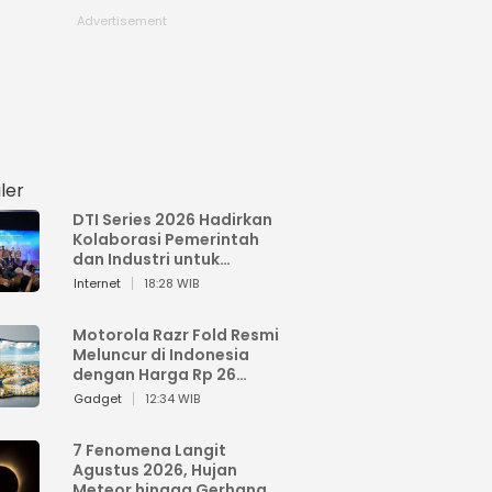
ler
DTI Series 2026 Hadirkan
Kolaborasi Pemerintah
dan Industri untuk
Percepatan
Internet
18:28 WIB
Transformasi Digital
Indonesia
Motorola Razr Fold Resmi
Meluncur di Indonesia
dengan Harga Rp 26
Jutaan
Gadget
12:34 WIB
7 Fenomena Langit
Agustus 2026, Hujan
Meteor hingga Gerhana