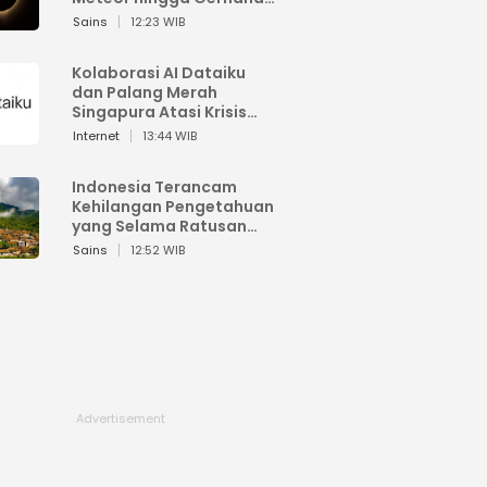
Matahari
Sains
12:23 WIB
Kolaborasi AI Dataiku
dan Palang Merah
Singapura Atasi Krisis
Bencana
Internet
13:44 WIB
Indonesia Terancam
Kehilangan Pengetahuan
yang Selama Ratusan
Tahun Menjaga Alam
Sains
12:52 WIB