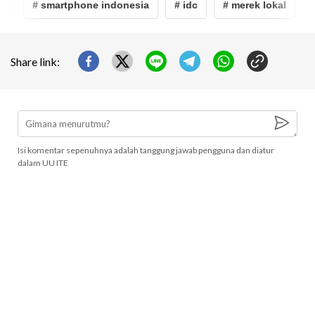
# smartphone indonesia
# idc
# merek lokal
# 
Share link:
Isi komentar sepenuhnya adalah tanggung jawab pengguna dan diatur
dalam UU ITE