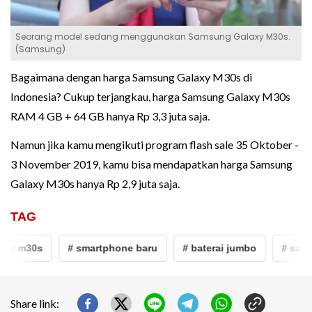
Seorang model sedang menggunakan Samsung Galaxy M30s.
(Samsung)
Bagaimana dengan harga Samsung Galaxy M30s di
Indonesia? Cukup terjangkau, harga Samsung Galaxy M30s
RAM 4 GB + 64 GB hanya Rp 3,3 juta saja.
Namun jika kamu mengikuti program flash sale 35 Oktober -
3 November 2019, kamu bisa mendapatkan harga Samsung
Galaxy M30s hanya Rp 2,9 juta saja.
TAG
xy m30s
# smartphone baru
# baterai jumbo
# samsu
Share link: