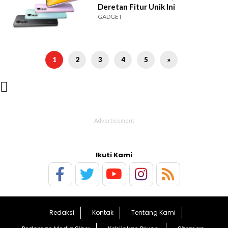
Deretan Fitur Unik Ini
GADGET
1
2
3
4
5
»

Ikuti Kami
Redaksi
Kontak
Tentang Kami