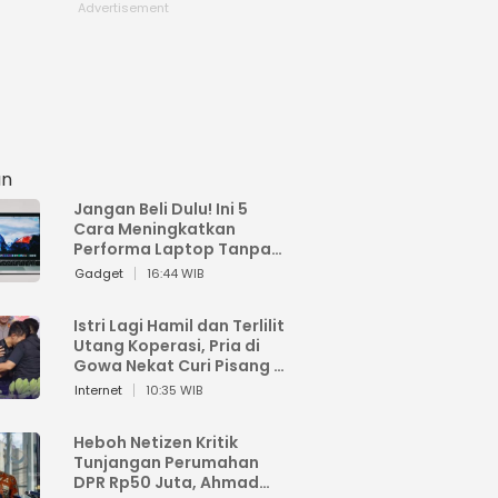
an
Jangan Beli Dulu! Ini 5
Cara Meningkatkan
Performa Laptop Tanpa
Harus Beli Baru
Gadget
16:44 WIB
Istri Lagi Hamil dan Terlilit
Utang Koperasi, Pria di
Gowa Nekat Curi Pisang 4
Tandan Milik Tetangga,
Internet
10:35 WIB
Begini Nasibnya
Heboh Netizen Kritik
Tunjangan Perumahan
DPR Rp50 Juta, Ahmad