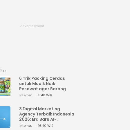
ler
6 Trik Packing Cerdas
untuk Mudik Naik
Pesawat agar Barang
Tidak Over Bagasi
Internet
11:40 WIB
3 Digital Marketing
Agency Terbaik Indonesia
2026: Era Baru AI-
Powered Marketing
Internet
16:40 WIB