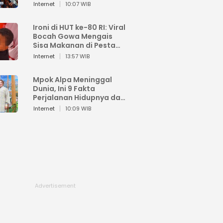
Sahroni: Enggak Senang
Internet
10:07 WIB
Lihat Orang Senang
Ironi di HUT ke-80 RI: Viral
Bocah Gowa Mengais
Sisa Makanan di Pesta
Kemerdekaan
Internet
13:57 WIB
Mpok Alpa Meninggal
Dunia, Ini 9 Fakta
Perjalanan Hidupnya dari
Viral hingga Puncak
Internet
10:09 WIB
Karier