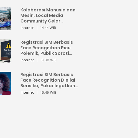
Kolaborasi Manusia dan
Mesin, Local Media
Community Gelar
Workshop Google AI
Internet
14:44 WIB
Registrasi SIM Berbasis
Face Recognition Picu
Polemik, Publik Soroti
Risiko Kebocoran Data
Internet
19:00 WIB
Pribadi
Registrasi SIM Berbasis
Face Recognition Dinilai
Berisiko, Pakar Ingatkan
Ancaman Privasi dan
Internet
16:45 WIB
Penyalahgunaan Data