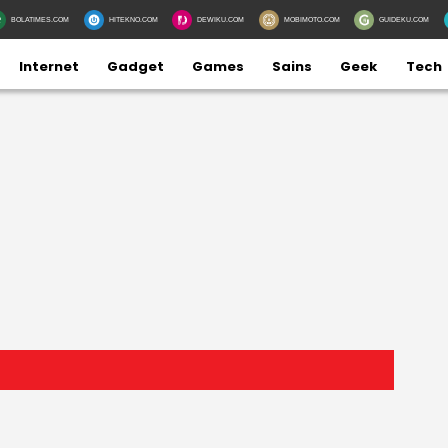
BOLATIMES.COM
HITEKNO.COM
DEWIKU.COM
MOBIMOTO.COM
GUIDEKU.COM
Internet
Gadget
Games
Sains
Geek
Tech