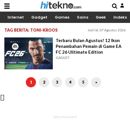
Internet
Gadget
Games
Sains
Geek
Indeks
TAG BERITA: TONI-KROOS
Jum'at, 07 Agustus 2026
Terbaru Bulan Agustus! 12 Ikon
Penambahan Pemain di Game EA
FC 26 Ulitimate Edition
GADGET
1
2
3
4
5
»
