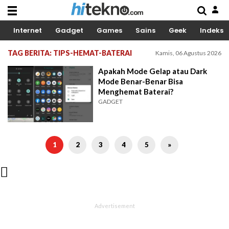
Internet
Gadget
Games
Sains
Geek
Indeks
TAG BERITA: TIPS-HEMAT-BATERAI
Kamis, 06 Agustus 2026
Apakah Mode Gelap atau Dark
Mode Benar-Benar Bisa
Menghemat Baterai?
GADGET
1
2
3
4
5
»
