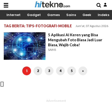
Internet
Gadget
Games
Sains
Geek
Indeks
TAG BERITA: TIPS-FOTOGRAFI-MOBILE
Jum'at, 07 Agustus 2026
5 Aplikasi AI Keren yang Bisa
Mengubah Foto Biasa Jadi Luar
Biasa, Wajib Coba!
SAINS
1
2
3
4
5
»
