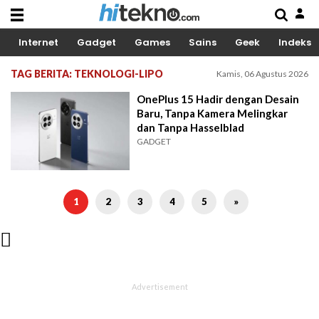
Internet
Gadget
Games
Sains
Geek
Indeks
TAG BERITA: TEKNOLOGI-LIPO
Kamis, 06 Agustus 2026
OnePlus 15 Hadir dengan Desain
Baru, Tanpa Kamera Melingkar
dan Tanpa Hasselblad
GADGET
1
2
3
4
5
»
